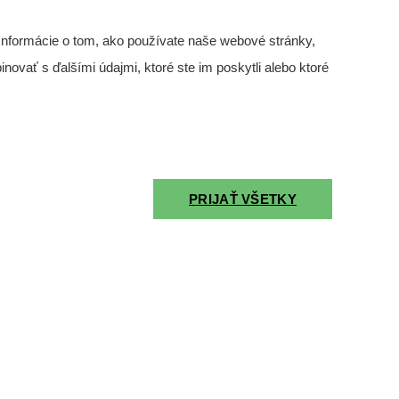
Informácie o tom, ako používate naše webové stránky,
novať s ďalšími údajmi, ktoré ste im poskytli alebo ktoré
e veľmi podrobný ...
PRIJAŤ VŠETKY
genový snímok ob ...