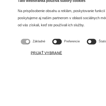
Táto webstránka používa súbory cookies
Na prispôsobenie obsahu a reklám, poskytovanie funkcií
poskytujeme aj našim partnerom v oblasti sociálnych médií
od vás získali, keď ste používali ich služby.
Kabína určená na ko
Základné
Preferencie
Štati
PRIJAŤ VYBRANÉ
RTG kabína pre pre 