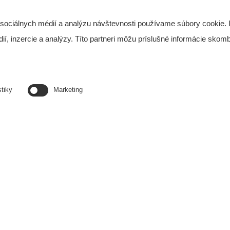
 sociálnych médií a analýzu návštevnosti používame súbory cookie. 
, inzercie a analýzy. Títo partneri môžu príslušné informácie skombi
Scanmax 25
ntrolu malých balíkov, listových zásielok a kabeliek. Výsledok j
Viac
stiky
Marketing
Scanamax 225
kontrolu objemnejších zväzkov listov a balíkov. Podrobný rönt