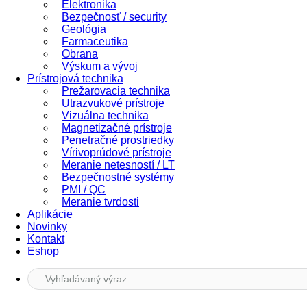
Elektronika
Bezpečnosť / security
Geológia
Farmaceutika
Obrana
Výskum a vývoj
Prístrojová technika
Prežarovacia technika
Utrazvukové prístroje
Vizuálna technika
Magnetizačné prístroje
Penetračné prostriedky
Vírivoprúdové prístroje
Meranie netesností / LT
Bezpečnostné systémy
PMI / QC
Meranie tvrdosti
Aplikácie
Novinky
Kontakt
Eshop