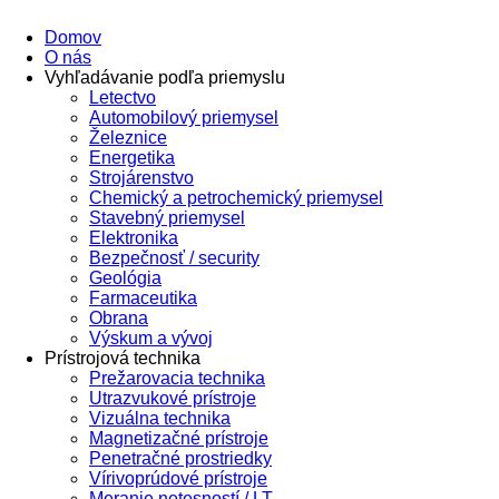
Domov
O nás
Vyhľadávanie podľa priemyslu
Letectvo
Automobilový priemysel
Železnice
Energetika
Strojárenstvo
Chemický a petrochemický priemysel
Stavebný priemysel
Elektronika
Bezpečnosť / security
Geológia
Farmaceutika
Obrana
Výskum a vývoj
Prístrojová technika
Prežarovacia technika
Utrazvukové prístroje
Vizuálna technika
Magnetizačné prístroje
Penetračné prostriedky
Vírivoprúdové prístroje
Meranie netesností / LT