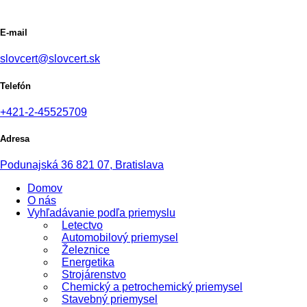
E-mail
slovcert@slovcert.sk
Telefón
+421-2-45525709
Adresa
Podunajská 36 821 07, Bratislava
Domov
O nás
Vyhľadávanie podľa priemyslu
Letectvo
Automobilový priemysel
Železnice
Energetika
Strojárenstvo
Chemický a petrochemický priemysel
Stavebný priemysel