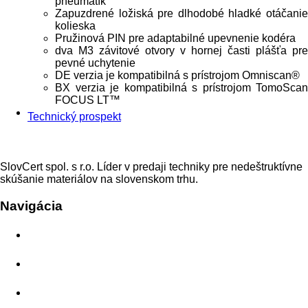
pneumatík
Zapuzdrené ložiská pre dlhodobé hladké otáčanie
kolieska
Pružinová PIN pre adaptabilné upevnenie kodéra
dva M3 závitové otvory v hornej časti plášťa pre
pevné uchytenie
DE verzia je kompatibilná s prístrojom Omniscan®
BX verzia je kompatibilná s prístrojom TomoScan
FOCUS LT™
Technický prospekt
SlovCert spol. s r.o. Líder v predaji techniky pre nedeštruktívne
skúšanie materiálov na slovenskom trhu.
Navigácia
Domov
O nás
Aplikácie