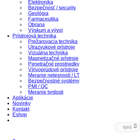
Elektronika
Bezpečnosť / security
Geológia
Farmaceutika
Obrana
Výskum a vývoj
Prístrojová technika
Prežarovacia technika
Utrazvukové prístroje
Vizuálna technika
Magnetizačné prístroje
Penetračné prostriedky
Vírivoprúdové prístroje
Meranie netesností / LT
Bezpečnostné systémy
PMI / QC
Meranie tvrdosti
Aplikácie
Novinky
Kontakt
Eshop