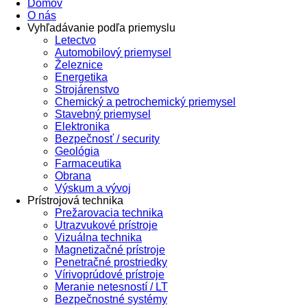
Domov
O nás
Vyhľadávanie podľa priemyslu
Letectvo
Automobilový priemysel
Železnice
Energetika
Strojárenstvo
Chemický a petrochemický priemysel
Stavebný priemysel
Elektronika
Bezpečnosť / security
Geológia
Farmaceutika
Obrana
Výskum a vývoj
Prístrojová technika
Prežarovacia technika
Utrazvukové prístroje
Vizuálna technika
Magnetizačné prístroje
Penetračné prostriedky
Vírivoprúdové prístroje
Meranie netesností / LT
Bezpečnostné systémy