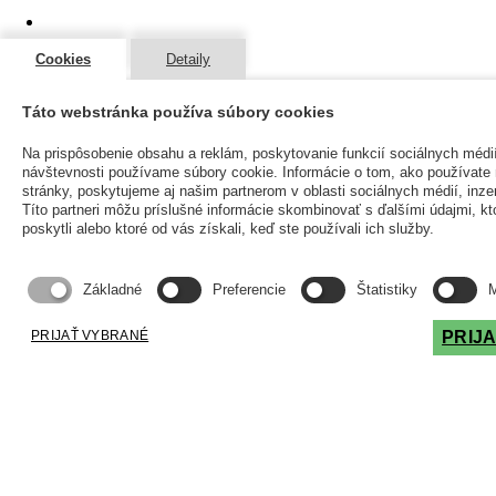
Kontakt
Cookies
Detaily
Eshop
Táto webstránka používa súbory cookies
Kontaktujte nás
Na prispôsobenie obsahu a reklám, poskytovanie funkcií sociálnych médi
+421-2-45525709
návštevnosti používame súbory cookie. Informácie o tom, ako používat
stránky, poskytujeme aj našim partnerom v oblasti sociálnych médií, inzer
Podunajská 36 821 07
Títo partneri môžu príslušné informácie skombinovať s ďalšími údajmi, kt
Bratislava Slovensko
poskytli alebo ktoré od vás získali, keď ste používali ich služby.
slovcert@slovcert.sk
Základné
Preferencie
Štatistiky
M
PRIJAŤ VYBRANÉ
PRIJ
Súhlas so spracovaním
osobných údajov