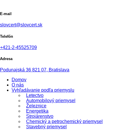
E-mail
slovcert@slovcert.sk
Telefón
+421-2-45525709
Adresa
Podunajská 36 821 07, Bratislava
Domov
O nás
Vyhľadávanie podľa priemyslu
Letectvo
Automobilový priemysel
Železnice
Energetika
Strojárenstvo
Chemický a petrochemický priemysel
Stavebný priemysel