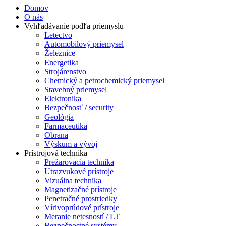
Domov
O nás
Vyhľadávanie podľa priemyslu
Letectvo
Automobilový priemysel
Železnice
Energetika
Strojárenstvo
Chemický a petrochemický priemysel
Stavebný priemysel
Elektronika
Bezpečnosť / security
Geológia
Farmaceutika
Obrana
Výskum a vývoj
Prístrojová technika
Prežarovacia technika
Utrazvukové prístroje
Vizuálna technika
Magnetizačné prístroje
Penetračné prostriedky
Vírivoprúdové prístroje
Meranie netesností / LT
Bezpečnostné systémy