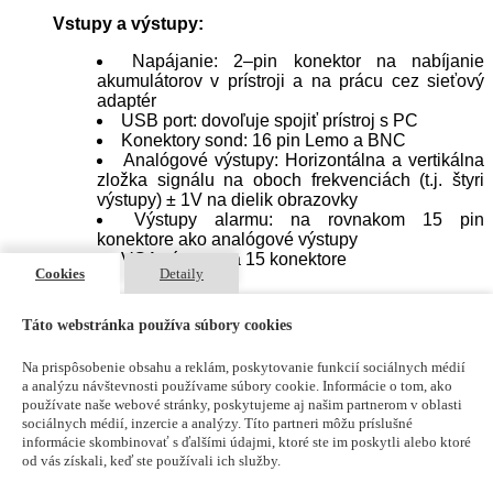
Vstupy a výstupy:
Napájanie: 2–pin konektor na nabíjanie
akumulátorov v prístroji a na prácu cez sieťový
adaptér
USB port: dovoľuje spojiť prístroj s PC
Konektory sond: 16 pin Lemo a BNC
Analógové výstupy: Horizontálna a vertikálna
zložka signálu na oboch frekvenciách (t.j. štyri
výstupy) ± 1V na dielik obrazovky
Výstupy alarmu: na rovnakom 15 pin
konektore ako analógové výstupy
VGA výstup: na 15 konektore
Cookies
Detaily
Táto webstránka používa súbory cookies
Všeobecné parametre:
Na prispôsobenie obsahu a reklám, poskytovanie funkcií sociálnych médií
Rozmery: 216 mm x 140 mm x 61 mm
a analýzu návštevnosti používame súbory cookie. Informácie o tom, ako
Hmotnosť: 1.2 – 1.7 kg podľa konfigurácie
používate naše webové stránky, poskytujeme aj našim partnerom v oblasti
Obrazovka: 133 mm x 99 mm s uhlopriečkou
sociálnych médií, inzercie a analýzy. Títo partneri môžu príslušné
165 mm; VGA (640 x 480 pixel)
informácie skombinovať s ďalšími údajmi, ktoré ste im poskytli alebo ktoré
Pracovný teplotný rozsah: -10ºC až +55ºC
od vás získali, keď ste používali ich služby.
Skladovacia teplota: - 51ºC až +71ºC pri
vlhkosti 5 až 95 %