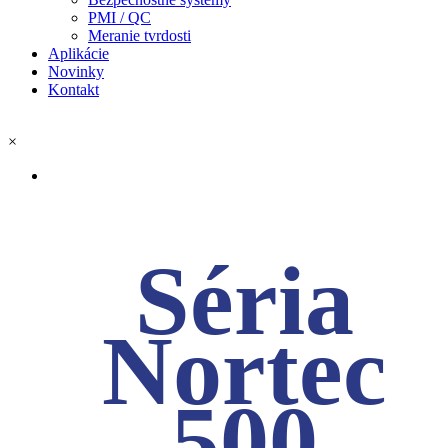
PMI / QC
Meranie tvrdosti
Aplikácie
Novinky
Kontakt
×
Séria
Nortec
500