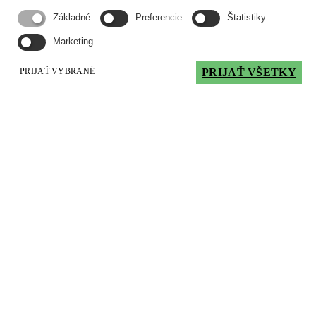
Trieda: 2 podľa MIL-PRF-28800F
Základné
Preferencie
Štatistiky
Maximálna pracovná nadmorská výška: 4600
m
Marketing
Napájanie
80 – 240 V pri 50 – 60 Hz. Akumulátor možno
PRIJAŤ VYBRANÉ
PRIJAŤ VŠETKY
dobíjať v prístroji alebo externej nabíjačke.
Nabíjanie trvá typicky 4 hod.
Akumulátory: 2.4 Ah Li-Ion
Doba práce na plne nabitý akumulátor: 3 -8
hod. v závislosti od nastavených parametrov a od
aplikácie.
Meranie vodivosti:
Frekvenčný rozsah: 60 kHz – 480 kKz
Digitálne zobrazenie vodivosti od 0.9% do
110% IACS alebo 0.5 – 64 MS/m.
Presnosť ±0.5% IACS pre rozsah vodivosti od
0.9 % do 65% IACS a 1.0% mimo tento rozsah.
Rozsah merania nevodivých povlakov: do
0.38 mm s presnosťou ± 0.025 mm