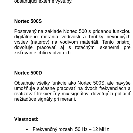
obsahujúci externé výstupy.
Nortec 500S
Postavený na základe Nortec 500 s pridanou funkciou
digitálneho merania vodivosti a hrúbky nevodivých
vrstiev (náterov) na vodivom materiáli. Tento prístroj
dovoľuje pracovať aj s rotačnými skenermi pre
zisťovanie trhlín v otvoroch.
Nortec 500D
Obsahuje všetky funkcie ako Nortec 500S, ale navyše
umožňuje súčasne pracovať na dvoch frekvenciách a
realizovať frekvenčný mix signálov, dovoľujúci potlačiť
nežiadúce signály pri meraní.
Vlastnosti:
Frekvenčný rozsah 50 Hz – 12 MHz