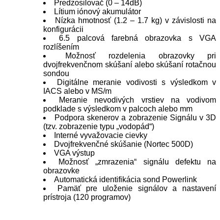
Predzosilovač (0 – 14dB)
Lítium iónový akumulátor
Nízka hmotnosť (1.2 – 1.7 kg) v závislosti na
konfigurácii
6.5 palcová farebná obrazovka s VGA
rozlíšením
Možnosť rozdelenia obrazovky pri
dvojfrekvenčnom skúšaní alebo skúšaní rotačnou
sondou
Digitálne meranie vodivosti s výsledkom v
IACS alebo v MS/m
Meranie nevodivých vrstiev na vodivom
podklade s výsledkom v palcoch alebo mm
Podpora skenerov a zobrazenie Signálu v 3D
(tzv. zobrazenie typu „vodopád“)
Interné vyvažovacie cievky
Dvojfrekvenčné skúšanie (Nortec 500D)
VGA výstup
Možnosť „zmrazenia“ signálu defektu na
obrazovke
Automatická identifikácia sond Powerlink
Pamäť pre uloženie signálov a nastavení
prístroja (120 programov)