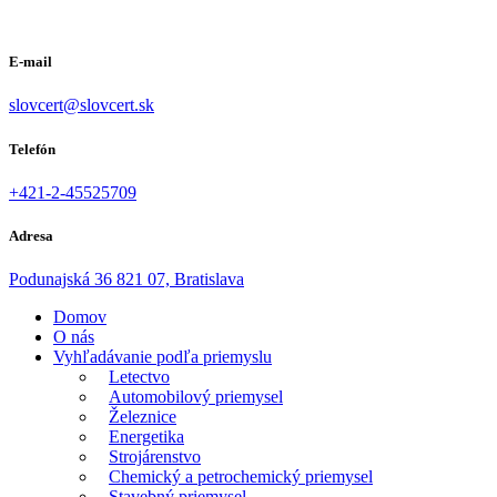
E-mail
slovcert@slovcert.sk
Telefón
+421-2-45525709
Adresa
Podunajská 36 821 07, Bratislava
Domov
O nás
Vyhľadávanie podľa priemyslu
Letectvo
Automobilový priemysel
Železnice
Energetika
Strojárenstvo
Chemický a petrochemický priemysel
Stavebný priemysel