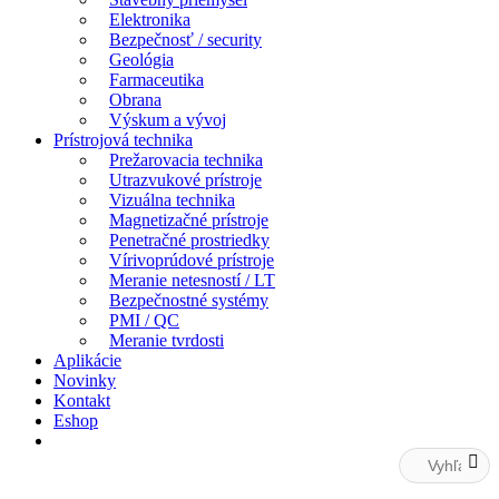
Elektronika
Bezpečnosť / security
Geológia
Farmaceutika
Obrana
Výskum a vývoj
Prístrojová technika
Prežarovacia technika
Utrazvukové prístroje
Vizuálna technika
Magnetizačné prístroje
Penetračné prostriedky
Vírivoprúdové prístroje
Meranie netesností / LT
Bezpečnostné systémy
PMI / QC
Meranie tvrdosti
Aplikácie
Novinky
Kontakt
Eshop