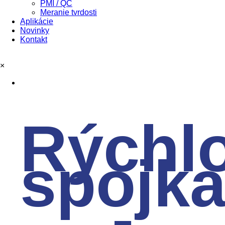
PMI / QC
Meranie tvrdosti
Aplikácie
Novinky
Kontakt
×
Rýchl
spojk
-