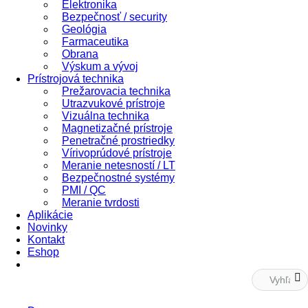
Elektronika
Bezpečnosť / security
Geológia
Farmaceutika
Obrana
Výskum a vývoj
Prístrojová technika
Prežarovacia technika
Utrazvukové prístroje
Vizuálna technika
Magnetizačné prístroje
Penetračné prostriedky
Vírivoprúdové prístroje
Meranie netesností / LT
Bezpečnostné systémy
PMI / QC
Meranie tvrdosti
Aplikácie
Novinky
Kontakt
Eshop