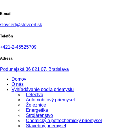
E-mail
slovcert@slovcert.sk
Telefón
+421-2-45525709
Adresa
Podunajská 36 821 07, Bratislava
Domov
O nás
Vyhľadávanie podľa priemyslu
Letectvo
Automobilový priemysel
Železnice
Energetika
Strojárenstvo
Chemický a petrochemický priemysel
Stavebný priemysel