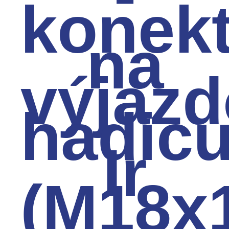
konek
na
výjaz
hadicu
Ir
(M18x1