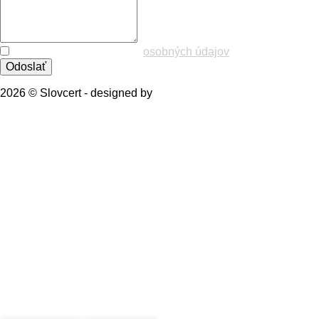
Súhlas so spracovaním
osobných údajov
Odoslať
2026 © Slovcert - designed by
webgaleria.sk