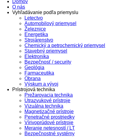
Domov
O nás
Vyhľadávanie podľa priemyslu
Letectvo
Automobilový priemysel
Železnice
Energetika
Strojárenstvo
Chemický a petrochemický priemysel
Stavebný priemysel
Elektronika
Bezpečnosť / security
Geológia
Farmaceutika
Obrana
Výskum a vývoj
Prístrojová technika
Prežarovacia technika
Utrazvukové prístroje
Vizuálna technika
Magnetizačné prístroje
Penetračné prostriedky
Vírivoprúdové prístroje
Meranie netesností / LT
Bezpečnostné systémy