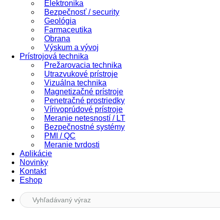
Elektronika
Bezpečnosť / security
Geológia
Farmaceutika
Obrana
Výskum a vývoj
Prístrojová technika
Prežarovacia technika
Utrazvukové prístroje
Vizuálna technika
Magnetizačné prístroje
Penetračné prostriedky
Vírivoprúdové prístroje
Meranie netesností / LT
Bezpečnostné systémy
PMI / QC
Meranie tvrdosti
Aplikácie
Novinky
Kontakt
Eshop