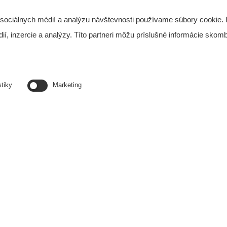
 do
m
 sociálnych médií a analýzu návštevnosti používame súbory cookie. 
, inzercie a analýzy. Títo partneri môžu príslušné informácie skombi
stiky
Marketing
Hydraulický kĺbový držiak d
Hydraulický kĺbový držiak do 460 mm
Príslušenstvo na uchytenie výjazdový
e skúšanie materiálov na slovenskom trhu.