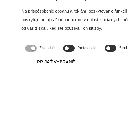
držiak
460 m
Na prispôsobenie obsahu a reklám, poskytovanie funkcií
poskytujeme aj našim partnerom v oblasti sociálnych médií
od vás získali, keď ste používali ich služby.
Základné
Preferencie
Štati
PRIJAŤ VYBRANÉ
SlovCert spol. s r.o. Líder v predaji techniky pre nedeštruktívn
Navigácia