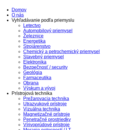
Domov
O nás
Vyhľadávanie podľa priemyslu
Letectvo
Automobilový priemysel
Železnice
Energetika
Strojárenstvo
Chemický a petrochemický priemysel
Stavebný priemysel
Elektronika
Bezpečnosť / security
Geológia
Farmaceutika
Obrana
Výskum a vývoj
Prístrojová technika
Prežarovacia technika
Utrazvukové prístroje
Vizuálna technika
Magnetizačné prístroje
Penetračné prostriedky
Vírivoprúdové prístroje
Meranie netesností / LT