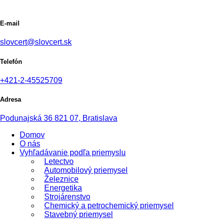
E-mail
slovcert@slovcert.sk
Telefón
+421-2-45525709
Adresa
Podunajská 36 821 07, Bratislava
Domov
O nás
Vyhľadávanie podľa priemyslu
Letectvo
Automobilový priemysel
Železnice
Energetika
Strojárenstvo
Chemický a petrochemický priemysel
Stavebný priemysel