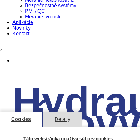
Bezpečnostné systémy
PMI / QC
Meranie tvrdosti
Aplikácie
Novinky
Kontakt
×
Hydrau
kĺbov
Cookies
Detaily
Táto webstránka používa súbory cookies