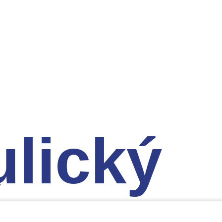
lický
ý