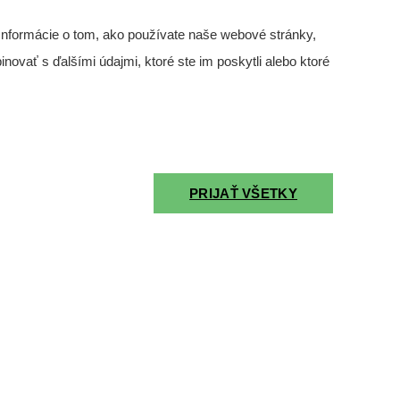
Informácie o tom, ako používate naše webové stránky,
novať s ďalšími údajmi, ktoré ste im poskytli alebo ktoré
PRIJAŤ VŠETKY
o 460 mm
ch špičiek, magnetické držiaky