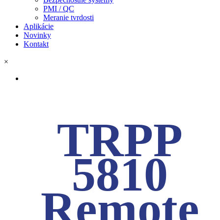
PMI / QC
Meranie tvrdosti
Aplikácie
Novinky
Kontakt
×
TRPP
5810
Remote