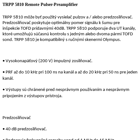
TRPP 5810 Remote Pulser-Preamplifier
TRPP 5810 môže byť použitý vysielač pulzov a / alebo predzosilňovač.
Predzosilňovač poskytuje optimálny pomer signálu k šumu pre
inšpekcie TOFD prídavnými 40dB. TRPP 5810 podporuje dva UT kanály,
ktoré umožňujú súčasnú kontrolu s jedným alebo dvoma pármi TOFD
sond. TRPP 5810 je kompatibilný s ručnými skenermi Olympus.
• Vysokonapäťový (200 V) impulzný zosilňovač.
• PRF až do 10 kHz pri 100 ns na kanál a až do 20 kHz pri 50 ns pre jeden
kanál.
• Výstupy sú chránené pred nesprávnym používaním a nesprávnym
pripojením z výstupov prístroja.
Predzosilňovač
• 40 dB predzosilňovač.