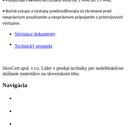
• Podporuje frekvenčné rozsahy sond od 1 MHz do 15 MHz.
• Bočné vstupy a výstupy predzosilňovača sú chránené pred
nesprávnym používaním a nesprávnym pripojením z prístrojových
výstupov.
Súvisiace dokumenty
Technický prospekt
SlovCert spol. s r.o. Líder v predaji techniky pre nedeštruktívne
skúšanie materiálov na slovenskom trhu.
Navigácia
Domov
O nás
Aplikácie