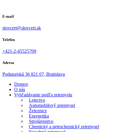
E-mail
slovcert@slovcert.sk
Telefón
+421-2-45525709
Adresa
Podunajská 36 821 07, Bratislava
Domov
O nás
Vyhľadávanie podľa priemyslu
Letectvo
Automobilový priemysel
Železnice
Energetika
Strojárenstvo
Chemický a petrochemický priemysel
Stavebný priemysel