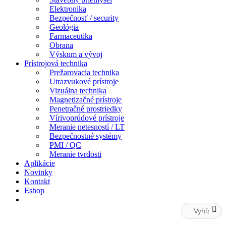
Elektronika
Bezpečnosť / security
Geológia
Farmaceutika
Obrana
Výskum a vývoj
Prístrojová technika
Prežarovacia technika
Utrazvukové prístroje
Vizuálna technika
Magnetizačné prístroje
Penetračné prostriedky
Vírivoprúdové prístroje
Meranie netesností / LT
Bezpečnostné systémy
PMI / QC
Meranie tvrdosti
Aplikácie
Novinky
Kontakt
Eshop