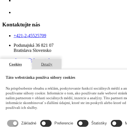
Kontakt
Eshop
Kontaktujte nás
+421-2-45525709
Podunajská 36 821 07
Bratislava Slovensko
slovcert@slovcert.sk
Cookies
Detaily
Táto webstránka používa súbory cookies
Na prispôsobenie obsahu a reklám, poskytovanie funkcií sociálnych médií a a
používame súbory cookie. Informácie o tom, ako používate naše webové stránk
našim partnerom v oblasti sociálnych médií, inzercie a analýzy. Títo partneri m
informácie skombinovať s ďalšími údajmi, ktoré ste im poskytli alebo ktoré od v
používali ich služby.
Súhlas so spracovaním
osobných údajov
Základné
Preferencie
Štatistiky
M