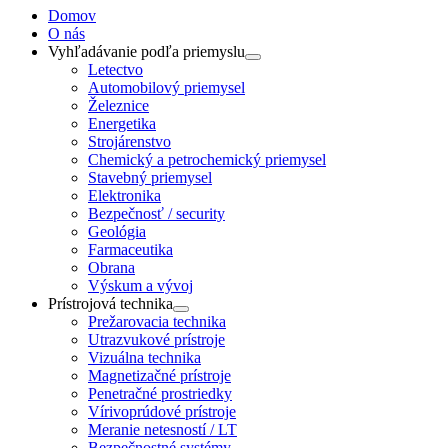
Domov
O nás
Vyhľadávanie podľa priemyslu
Letectvo
Automobilový priemysel
Železnice
Energetika
Strojárenstvo
Chemický a petrochemický priemysel
Stavebný priemysel
Elektronika
Bezpečnosť / security
Geológia
Farmaceutika
Obrana
Výskum a vývoj
Prístrojová technika
Prežarovacia technika
Utrazvukové prístroje
Vizuálna technika
Magnetizačné prístroje
Penetračné prostriedky
Vírivoprúdové prístroje
Meranie netesností / LT
Bezpečnostné systémy