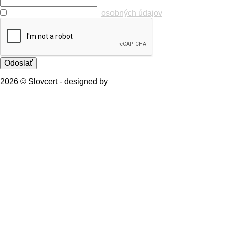
Súhlas so spracovaním
osobných údajov
Odoslať
2026 © Slovcert - designed by
webgaleria.sk