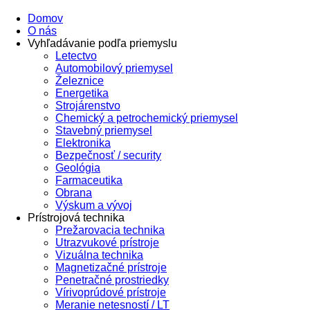
Domov
O nás
Vyhľadávanie podľa priemyslu
Letectvo
Automobilový priemysel
Železnice
Energetika
Strojárenstvo
Chemický a petrochemický priemysel
Stavebný priemysel
Elektronika
Bezpečnosť / security
Geológia
Farmaceutika
Obrana
Výskum a vývoj
Prístrojová technika
Prežarovacia technika
Utrazvukové prístroje
Vizuálna technika
Magnetizačné prístroje
Penetračné prostriedky
Vírivoprúdové prístroje
Meranie netesností / LT