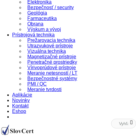
Elektronika
Bezpečnosť / security
Geológia
Farmaceutika
Obrana
Výskum a vývoj
Prístrojová technika
Prežarovacia technika
Utrazvukové prístroje
Vizuálna technika
Magnetizačné prístroje
Penetračné prostriedky
Vírivoprúdové prístroje
Meranie netesností / LT
Bezpečnostné systémy
PMI / QC
Meranie tvrdosti
Aplikácie
Novinky
Kontakt
Eshop