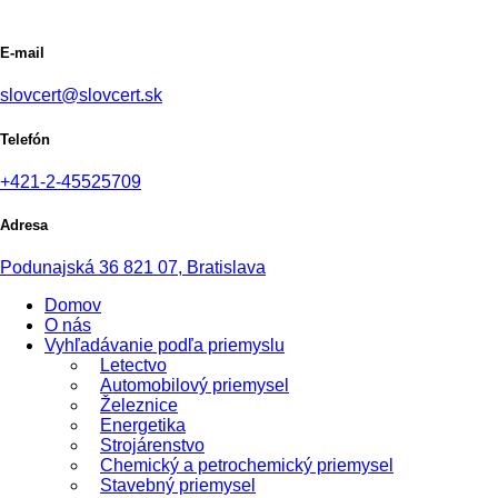
E-mail
slovcert@slovcert.sk
Telefón
+421-2-45525709
Adresa
Podunajská 36 821 07, Bratislava
Domov
O nás
Vyhľadávanie podľa priemyslu
Letectvo
Automobilový priemysel
Železnice
Energetika
Strojárenstvo
Chemický a petrochemický priemysel
Stavebný priemysel