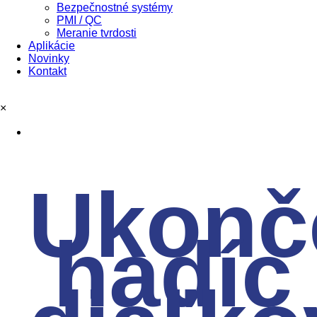
Bezpečnostné systémy
PMI / QC
Meranie tvrdosti
Aplikácie
Novinky
Kontakt
×
Ukonč
hadíc