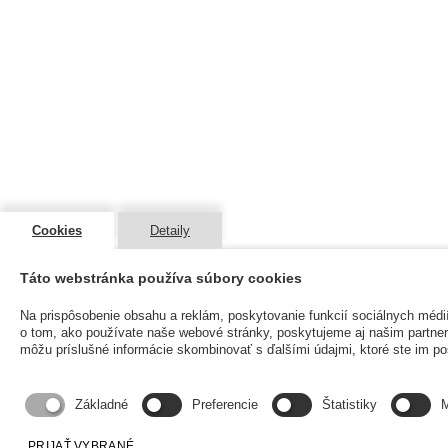
Cookies
Detaily
Táto webstránka používa súbory cookies
Na prispôsobenie obsahu a reklám, poskytovanie funkcií sociálnych médi
o tom, ako používate naše webové stránky, poskytujeme aj našim partnerom
môžu príslušné informácie skombinovať s ďalšími údajmi, ktoré ste im posk
Základné
Preferencie
Štatistiky
M
PRIJAŤ VYBRANÉ