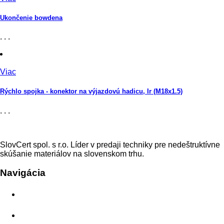
Ukončenie bowdena
. . .
Viac
Rýchlo spojka - konektor na výjazdovú hadicu, Ir (M18x1.5)
. . .
SlovCert spol. s r.o. Líder v predaji techniky pre nedeštruktívne
skúšanie materiálov na slovenskom trhu.
Navigácia
Domov
O nás