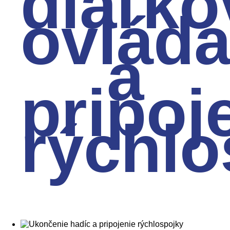
diaľk
ovláda
a
pripoj
rýchlo