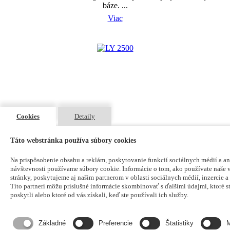
báze. ...
Viac
Cookies
Detaily
LY 2500
Táto webstránka používa súbory cookies
SlovCert spol. s r.o. Líder v predaji techniky pre nedeštruktívne
Suspenzia magnetická fluorescenčná - 400 ml sprej. ...
skúšanie materiálov na slovenskom trhu.
Na prispôsobenie obsahu a reklám, poskytovanie funkcií sociálnych médií a a
Viac
návštevnosti používame súbory cookie. Informácie o tom, ako používate naše
Navigácia
stránky, poskytujeme aj našim partnerom v oblasti sociálnych médií, inzercie a
Títo partneri môžu príslušné informácie skombinovať s ďalšími údajmi, ktoré s
poskytli alebo ktoré od vás získali, keď ste používali ich služby.
Domov
O nás
Základné
Preferencie
Štatistiky
M