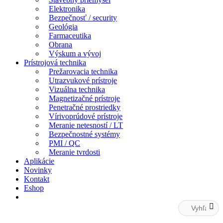
Elektronika
Bezpečnosť / security
Geológia
Farmaceutika
Obrana
Výskum a vývoj
Prístrojová technika
Prežarovacia technika
Utrazvukové prístroje
Vizuálna technika
Magnetizačné prístroje
Penetračné prostriedky
Vírivoprúdové prístroje
Meranie netesností / LT
Bezpečnostné systémy
PMI / QC
Meranie tvrdosti
Aplikácie
Novinky
Kontakt
Eshop