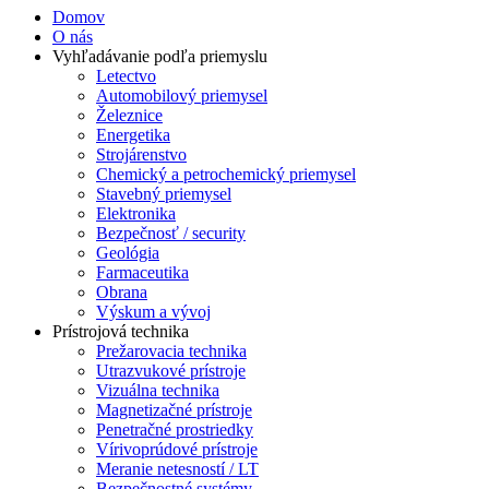
Domov
O nás
Vyhľadávanie podľa priemyslu
Letectvo
Automobilový priemysel
Železnice
Energetika
Strojárenstvo
Chemický a petrochemický priemysel
Stavebný priemysel
Elektronika
Bezpečnosť / security
Geológia
Farmaceutika
Obrana
Výskum a vývoj
Prístrojová technika
Prežarovacia technika
Utrazvukové prístroje
Vizuálna technika
Magnetizačné prístroje
Penetračné prostriedky
Vírivoprúdové prístroje
Meranie netesností / LT
Bezpečnostné systémy