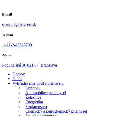
E-mail
slovcert@slovcert.sk
Telefón
+421-2-45525709
Adresa
Podunajská 36 821 07, Bratislava
Domov
O nás
Vyhľadávanie podľa priemyslu
Letectvo
Automobilový priemysel
Železnice
Energetika
Strojárenstvo
Chemický a petrochemický priemysel
Stavebný priemysel